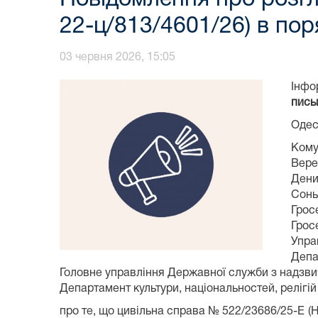
22-ц/813/4601/26) в по
03 червня 2026, 15:05
Інфо
пись
Одес
Кому
Вере
Дени
Сонь
Грос
Грос
Упра
Депа
Головне управління Державної служби з надзвич
Департамент культури, національностей, релігій
про те, що цивільна справа № 522/23686/25-Е 