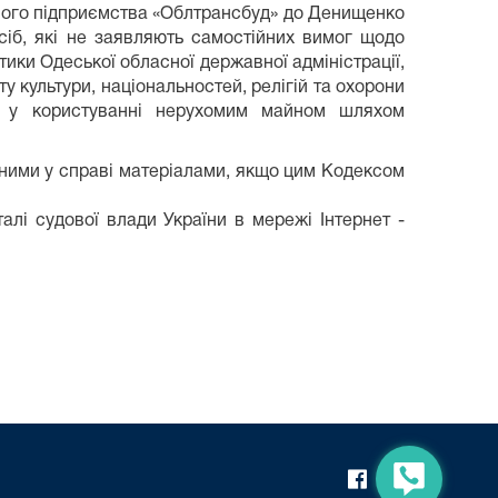
ьного підприємства «Облтрансбуд» до Денищенко
сіб, які не заявляють самостійних вимог щодо
тики Одеської обласної державної адміністрації,
 культури, національностей, релігій та охорони
од у користуванні нерухомим майном шляхом
вними у справі матеріалами, якщо цим Кодексом
лі судової влади України в мережі Інтернет -