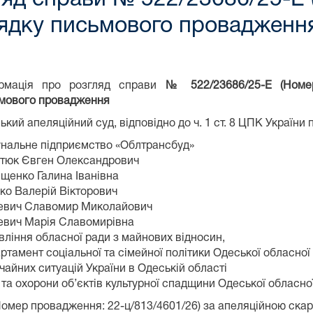
рядку письмового провадженн
рмація про розгляд справи
№ 522/23686/25-Е (Номер 
мового провадження
ький апеляційний суд, відповідно до ч. 1 ст. 8 ЦПК України 
нальне підприємство «Облтрансбуд»
тюк Євген Олександрович
щенко Галина Іванівна
ко Валерій Вікторович
евич Славомир Миколайович
евич Марія Славомирівна
вління обласної ради з майнових відносин,
ртамент соціальної та сімейної політики Одеської обласної
айних ситуацій України в Одеській області
 та охорони об’єктів культурної спадщини Одеської обласної
(Номер провадження: 22-ц/813/4601/26) за апеляційною ск