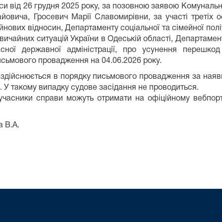
си від 26 грудня 2025 року, за позовною заявою Комунал
йовича, Гросевич Марії Славомирівни, за участі третіх о
нових відносин, Департаменту соціальної та сімейної полі
ичайних ситуацій України в Одеській області, Департаменту
ласної державної адміністрації, про усунення перешк
исьмового провадження на 04.06.2026 року.
ави здійснюється в порядку письмового провадження за ная
 У такому випадку судове засідання не проводиться.
учасники справи можуть отримати на офіційному вебпорта
 В.А.