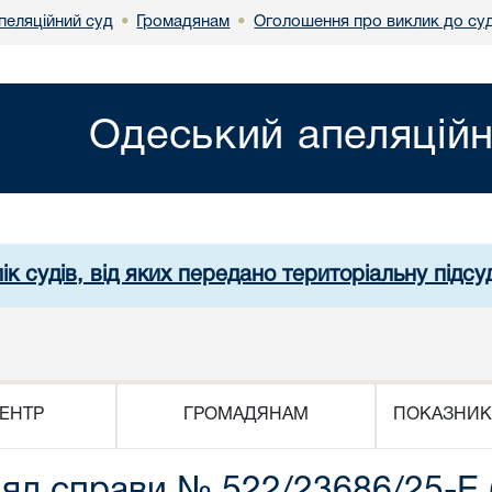
пеляційний суд
Громадянам
Оголошення про виклик до су
•
•
Одеський апеляційн
ік судів, від яких передано територіальну підсуд
ЕНТР
ГРОМАДЯНАМ
ПОКАЗНИК
ляд справи № 522/23686/25-Е