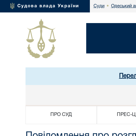
Одеський а
Судова влада України
Суди
•
Перел
ПРО СУД
ПРЕС-Ц
Повідомлення про розг