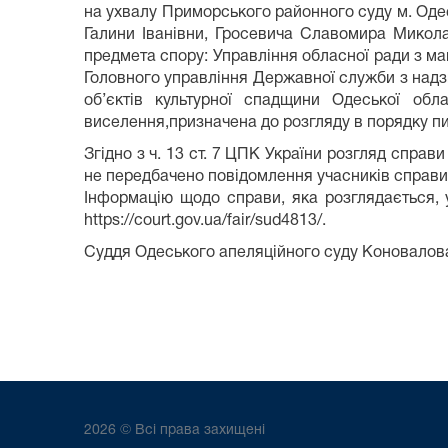
на ухвалу Приморського районного суду м. Оде
Галини Іванівни, Гросевича Славомира Микола
предмета спору: Управління обласної ради з май
Головного управління Державної служби з надзв
об’єктів культурної спадщини Одеської об
виселення,призначена до розгляду в порядку п
Згідно з ч. 13 ст. 7 ЦПК України розгляд спр
не передбачено повідомлення учасників справи.
Інформацію щодо справи, яка розглядається, 
https://court.gov.ua/fair/sud4813/.
Суддя Одеського апеляційного суду Коновалова
2026 © Всі права захищені