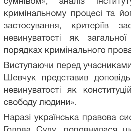
сумнівом», аналіз інстит
кримінальному процесі та йог
застосування, критеріїв за
невинуватості як загально
порядках кримінального пров
Виступаючи перед учасниками
Шевчук представив доповідь
невинуватості як конституці
свободу людини».
Наразі українська правова си
Голова Суду, поповнилася щ