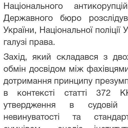
Національного антикорупц
Державного бюро розсліду
України, Національної поліції У
галузі права.
Захід, який складався з дво
обмін досвідом між фахівцями
дотримання принципу презумпц
в контексті статті 372 К
утвердження в судовій п
невинуватості та станда