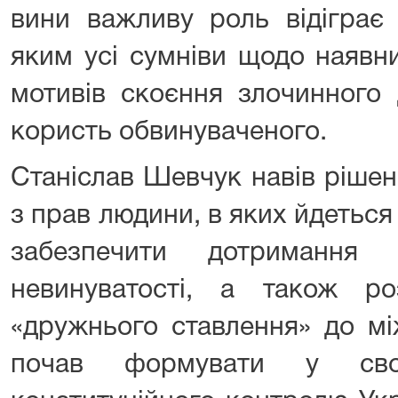
вини важливу роль відіграє
яким усі сумніви щодо наявн
мотивів скоєння злочинного 
користь обвинуваченого.
Станіслав Шевчук навів ріше
з прав людини, в яких йдетьс
забезпечити дотримання 
невинуватості, а також р
«дружнього ставлення» до мі
почав формувати у сво