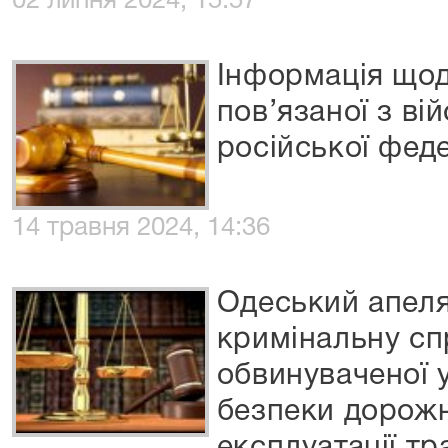
02 липня 2024, 15:57
Інформація щод
пов’язаної з ві
російської феде
14 травня 2024, 14:36
Одеський апеля
кримінальну сп
обвинуваченої 
безпеки дорожн