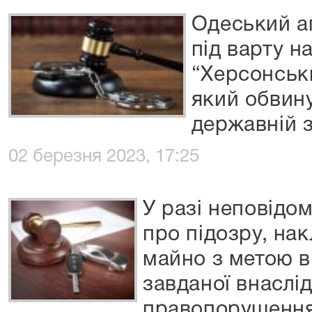
Одеський а
під варту н
“Херсонськи
який обвин
державній з
02 березня 2023, 17:25
У разі неповідо
про підозру, на
майно з метою 
завданої внаслі
правопорушення