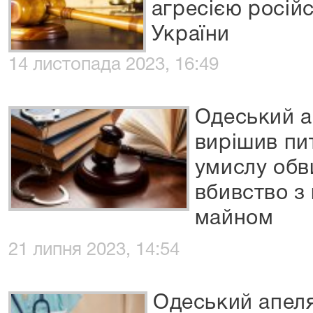
агресією російс
України
14 листопада 2023, 16:49
Одеський а
вирішив пи
умислу обв
вбивство з
майном
21 липня 2023, 14:54
Одеський апеля