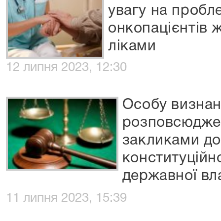
увагу на пробл
онкопацієнтів 
ліками
12 липня 2023, 12:30
Особу визнан
розповсюджен
закликами до
конституційн
державної вл
11 липня 2023, 15:39