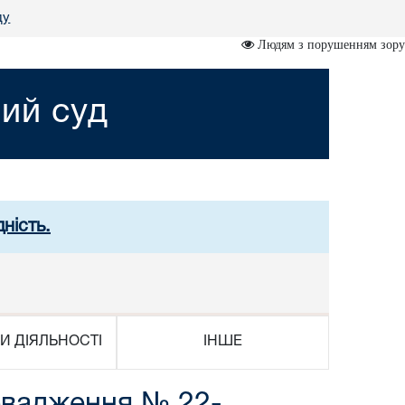
ду
Людям з порушенням зору
ий суд
ність.
И ДІЯЛЬНОСТІ
ІНШЕ
овадження № 22-