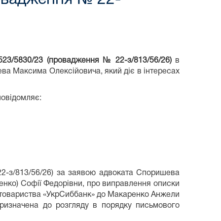
3/5830/23 (провадження № 22-з/813/56/26)
в
а Максима Олексійовича, який діє в інтересах
повідомляє:
2-з/813/56/26) за заявою адвоката Споришева
енко) Софії Федорівни, про виправлення описки
го товариства «УкрСиббанк» до Макаренко Анжели
призначена до розгляду в порядку письмового