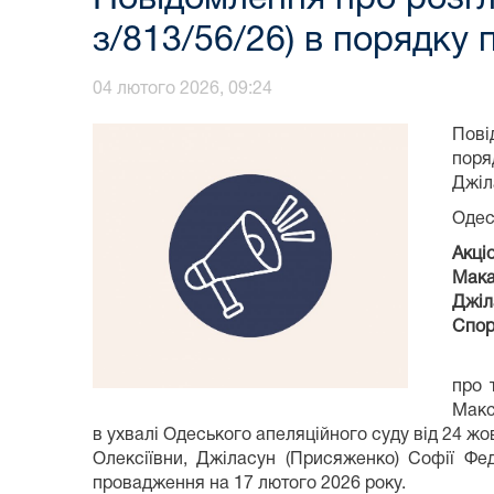
з/813/56/26) в порядку
04 лютого 2026, 09:24
Пові
поря
Джіл
Одес
Акці
Мака
Джіл
Спор
про 
Макс
в ухвалі Одеського апеляційного суду від 24 ж
Олексіївни, Джіласун (Присяженко) Софії Фе
провадження на 17 лютого 2026 року.