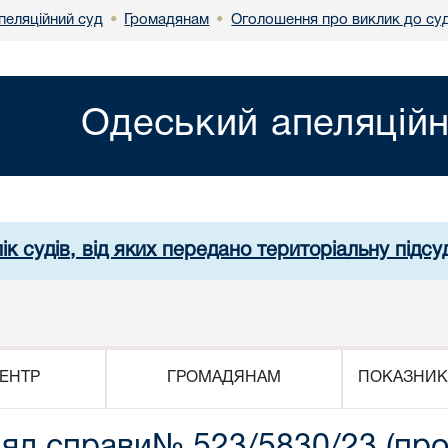
пеляційний суд
Громадянам
Оголошення про виклик до су
•
•
Одеський апеляційн
ік судів, від яких передано територіальну підсуд
ЕНТР
ГРОМАДЯНАМ
ПОКАЗНИК
ляд справи№ 523/5830/23 (пр