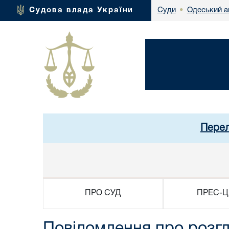
Одеський а
Судова влада України
Суди
•
Перел
ПРО СУД
ПРЕС-Ц
Повідомлення про розг