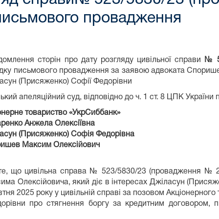
 письмового провадження
домлення сторін про дату розгляду цивільної справи
№ 52
дку письмового провадження за заявою адвоката Споришев
асун (Присяженко) Софії Федорівни
ький апеляційний суд, відповідно до ч. 1 ст. 8 ЦПК України 
онерне товариство «УкрСиббанк»
ренко Анжела Олексіївна
асун (Присяженко) Софія Федорівна
ишев Максим Олексійович
те, що цивільна справа № 523/5830/23 (провадження № 2
има Олексійовича, який діє в інтересах Джіласун (Присяж
овтня 2025 року у цивільній справі за позовом Акціонерно
дорівни про стягнення боргу за кредитним договором, 