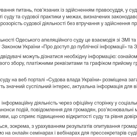
ння питань, пов’язаних із здійсненням правосуддя, у суді
сті суду та судової практики у межах, визначених законод
і прозорість судової діяльності без втручання у здійснення
яльності Одеського апеляційного суду це взаємодія зі ЗМІ 
Законом України «Про доступ до публічної інформації» та 
відвідувачі можуть дізнатися необхідну інформацію: ознайо
ового збору, платіжними реквізитами та графіком прийому 
 суду на веб порталі «Судова влада України» розміщена заг
ть значний суспільний інтерес, актуальна інформація для ві
 інформаційну діяльність через офіційну сторінку у соціаль
нонси подій, повідомлення для громадян, роз’яснювальні м
тиви, що сприяє підвищенню відкритості суду та рівня довір
ься, зокрема, з урахуванням результатів опитування грома
о на онлайн семінарах і вебінарах для прессекретарів суді