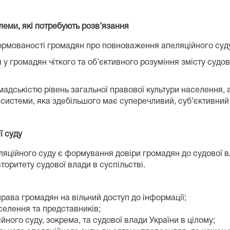
блеми, які потребують розв’язання
ормованості громадян про повноваження апеляційного суду
громадян чіткого та об’єктивного розуміння змісту судових 
мадськістю рівень загальної правової культури населення,
ї системи, яка здебільшого має суперечливий, суб’єктивний
ї суду
ляційного суду є формування довіри громадян до судової вл
вторитету судової влади в суспільстві.
права громадян на вільний доступ до інформації;
селення та представників;
ного суду, зокрема, та судової влади України в цілому;