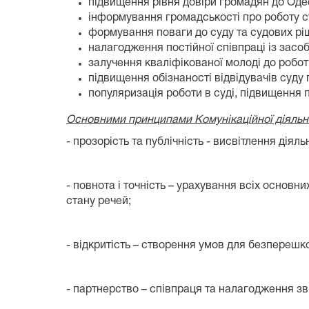
підвищення рівня довіри громадян до Одес
інформування громадськості про роботу су
формування поваги до суду та судових рі
налагодження постійної співпраці із засо
залучення кваліфікованої молоді до роботи
підвищення обізнаності відвідувачів суду 
популяризація роботи в суді, підвищення 
Основними принципами Комунікаційної діяльно
- прозорість та публічність - висвітлення діяль
- повнота і точність – урахування всіх основни
стану речей;
- відкритість – створення умов для безперешк
- партнерство – співпраця та налагодження зв