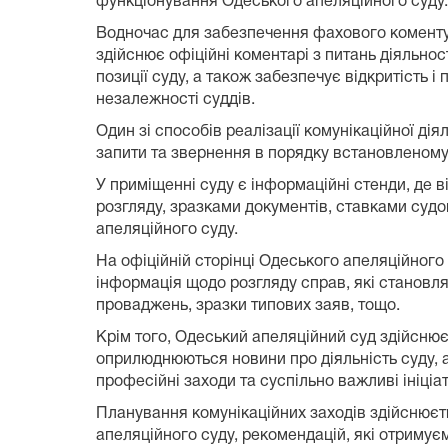
функціонування Одеського апеляційного суду.
Водночас для забезпечення фахового коментува
здійснює офіційні коментарі з питань діяльно
позиції суду, а також забезпечує відкритість 
незалежності суддів.
Один зі способів реалізації комунікаційної ді
запити та звернення в порядку встановленому 
У приміщенні суду є інформаційні стенди, де 
розгляду, зразками документів, ставками суд
апеляційного суду.
На офіційній сторінці Одеського апеляційного
інформація щодо розгляду справ, які становля
проваджень, зразки типових заяв, тощо.
Крім того, Одеський апеляційний суд здійснює
оприлюднюються новини про діяльність суду, а
професійні заходи та суспільно важливі ініціа
Планування комунікаційних заходів здійснюєт
апеляційного суду, рекомендацій, які отримуєм