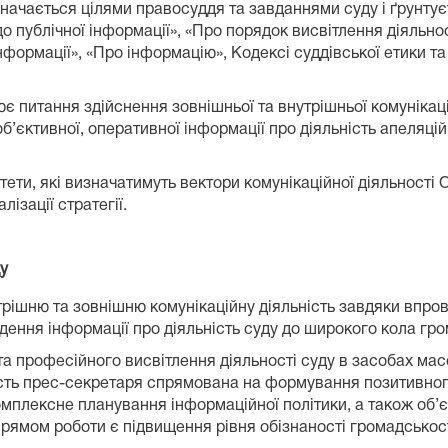
изначається цілями правосуддя та завданнями суду і ґрунтує
 до публічної інформації», «Про порядок висвітлення діяльн
нформації», «Про інформацію», Кодексі суддівської етики та
є питання здійснення зовнішньої та внутрішньої комунікаці
’єктивної, оперативної інформації про діяльність апеляці
тети, які визначатимуть вектори комунікаційної діяльності
лізації стратегії.
ду
рішню та зовнішню комунікаційну діяльність завдяки впро
ення інформації про діяльність суду до широкого кола гро
а професійного висвітлення діяльності суду в засобах мас
ість прес-секретаря спрямована на формування позитивног
комплексне планування інформаційної політики, а також об’
прямом роботи є підвищення рівня обізнаності громадськост