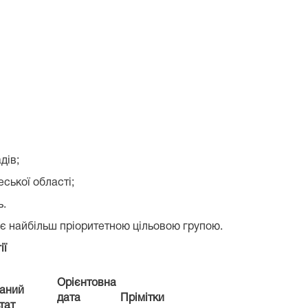
дів;
еської області;
ь.
с є найбільш пріоритетною цільовою групою.
ії
Орієнтовна
ваний
дата
Прімітки
тат