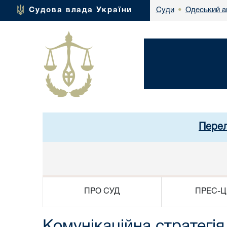
Одеський а
Судова влада України
Суди
•
Перел
ПРО СУД
ПРЕС-Ц
Комунікаційна стратегі