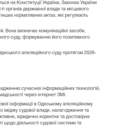
ться на Конституції України, Законах України
ості органів державної влади та місцевого
 інших нормативних актах, які регулюють
й. Вона визначає комунікаційні засоби,
йного суду, формуванню його позитивного
 Одеського апеляційного суду протягом 2026-
вадженню сучасних інформаційних технологій,
мадськості через інтернет ЗМІ.
ової інформації в Одеському апеляційному
о іміджу судової влади, налагодження та
єктивне, юридично коректне та достовірне
і щодо діяльності судової системи та