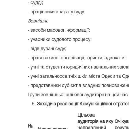
- судді;
- працівники апарату суду.
Зовнішні:
- засоби масової інформації;
- учасники судового процесу;
- відвідувачі суду;
- правозахисні організації, юристи, адвокати;
- учні та студенти юридичних навчальних закла
- учні загальноосвітніх шкіл міста Одеси та Од
- представники суб'єктів владних повноважен
Групи зовнішньої цільової аудиторії на цей ча
Заходи з реалізації Комунікаційної стратег
Цільова
аудиторія на яку
Очіку
№
направлений
резуль