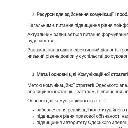
Ресурси для здійснення комунікації і про
Нагальним є питання підвищення рівня поінф
Актуальним залишається питання формування у 
судочинства.
Заважає налагодити ефективний діалог із гро
низький рівень довіри у суспільстві до судово
Мета і основні цілі Комунікаційної стратегі
Метою комунікаційної стратегії Одеського апе
апеляційної інстанції, і загалом, підвищення а
Основні цілі комунікаційної стратегії:
забезпечення реалізації конституційного 
підвищення рівня правової обізнаності на
підвищення авторитету Одеського апеляцій