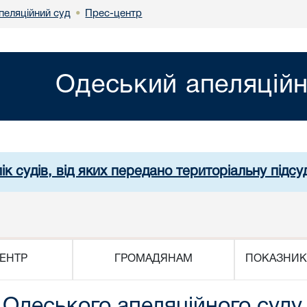
пеляційний суд
Прес-центр
•
Одеський апеляційн
ік судів, від яких передано територіальну підсуд
ЕНТР
ГРОМАДЯНАМ
ПОКАЗНИК
я Одеського апеляційного суду