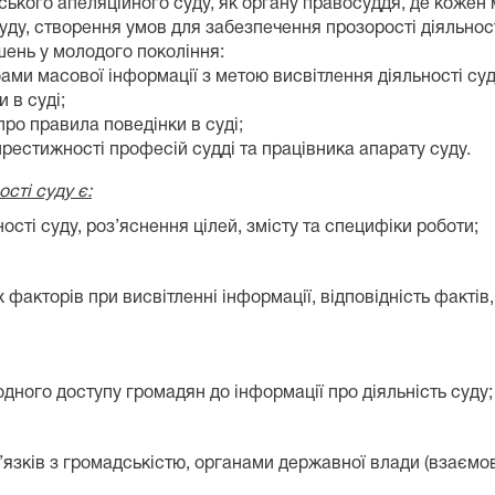
ького апеляційного суду, як органу правосуддя, де кожен 
ду, створення умов для забезпечення прозорості діяльност
шень у молодого покоління:
бами масової інформації з метою висвітлення діяльності су
 в суді;
про правила поведінки в суді;
престижності професій судді та працівника апарату суду.
сті суду є:
ності суду, роз’яснення цілей, змісту та специфіки роботи;
х факторів при висвітленні інформації, відповідність фактів
одного доступу громадян до інформації про діяльність суду;
’язків з громадськістю, органами державної влади (взаємов