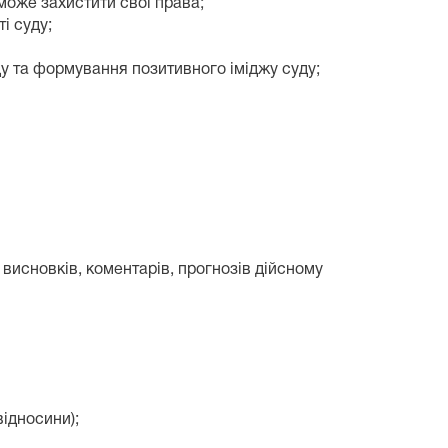
може захистити свої права;
і суду;
ду та формування позитивного іміджу суду;
, висновків, коментарів, прогнозів дійсному
ідносини);