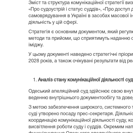
Зміст та структура комунікаційної стратегії в
«Про судоустрій і статус суддів», «Про доступ
самоврядування в Україні в засобах масової і
діяльність у цій сфері.
Стратегія є основним документом, який регулю
методи та прийоми, що сприятимуть наданню об
іміджу.
У цьому документі наведено стратегічні пріори
2028 років, а також очікувані результати від реа
Аналіз стану комунікаційної діяльності су
Одеський апеляційний суд здійснює свою внут
веденню внутрішнього документообігу та довед
З метою забезпечення широкого, системного т
суді утворено посаду прес-секретаря. Діяльн
координацію комунікаційної діяльності суду, 
висвітлення роботи суду і суддів. Окремим на