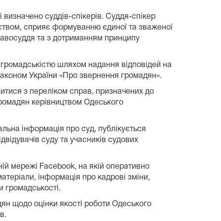
 визначено суддів-спікерів. Суддя-спікер
авством, сприяє формуванню єдиної та зваженої
 правосуддя та з дотриманням принципу
та громадськістю шляхом надання відповідей на
Законом України «Про звернення громадян».
митися з переліком справ, призначених до
громадян керівництвом Одеського
альна інформація про суд, публікується
двідувачів суду та учасників судових
ній мережі Facebook, на якій оперативно
атеріали, інформація про кадрові зміни,
и громадськості.
дян щодо оцінки якості роботи Одеського
в.