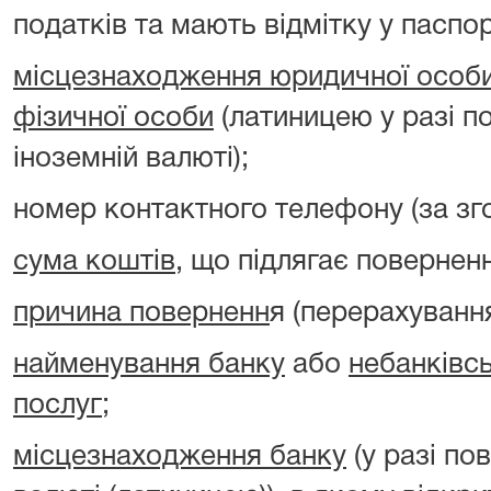
податків та мають відмітку у паспорт
місцезнаходження юридичної особ
фізичної особи
(латиницею у разі п
іноземній валюті);
номер контактного телефону (за зг
сума коштів
, що підлягає повернен
причина поверненн
я (перерахуванн
найменування банку
або
небанківс
послуг
;
місцезнаходження банку
(у разі по