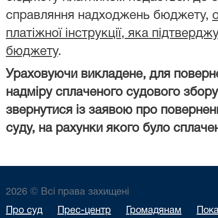
справляння надходжень бюджету,
платіжної інструкції, яка підтверд
бюджету
.
Ураховуючи викладене, для поверн
надміру сплаченого судового збору
звернутися із заявою про повернен
суду, на рахунки якого було сплаче
2026 © Всі права захищені
Про суд
Прес-центр
Громадянам
Пока