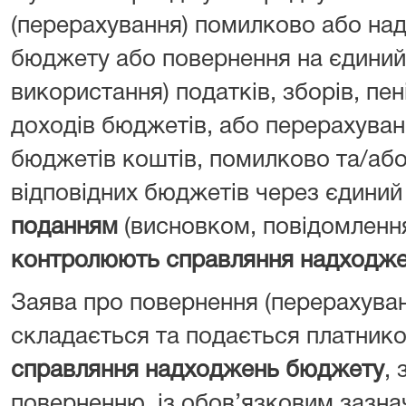
(перерахування) помилково або над
бюджету або повернення на єдиний 
використання) податків, зборів, пен
доходів бюджетів, або перерахуван
бюджетів коштів, помилково та/або
відповідних бюджетів через єдиний
поданням
(висновком, повідомленн
контролюють справляння надходж
Заява про повернення (перерахува
складається та подається платник
справляння надходжень бюджету
, 
поверненню, із обов’язковим зазна