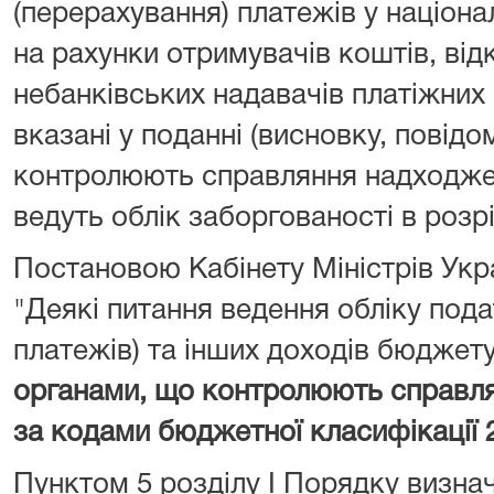
(перерахування) платежів у націона
на рахунки отримувачів коштів, від
небанківських надавачів платіжних 
вказані у поданні (висновку, повідо
контролюють справляння надходжен
ведуть облік заборгованості в розрі
Постановою Кабінету Міністрів Укра
"Деякі питання ведення обліку подат
платежів) та інших доходів бюджет
органами, що контролюють справл
за кодами бюджетної класифікації 
Пунктом 5 розділу I Порядку визна