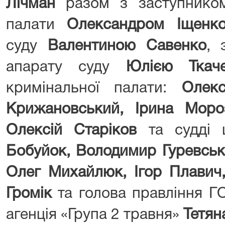
Лічман
разом з заступником
палати
Олександром Іщенк
суду
Валентиною Савенко
, 
апарату суду
Юлією Ткач
кримінальної палати:
Олек
Крижановський, Ірина Моро
Олексій Старіков
та судді ц
Бобуйок, Володимир Гуревськ
Олег Михайлюк, Ігор Плавич
Громік
та голова правління Г
агенція «Група 2 травня»
Тетян