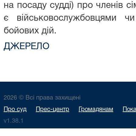
на посаду судді) про членів сім
є військовослужбовцями ч
бойових дій.
ДЖЕРЕЛО
2026 © Всі права захищені
Про суд
Прес-центр
Громадянам
Пока
v1.38.1