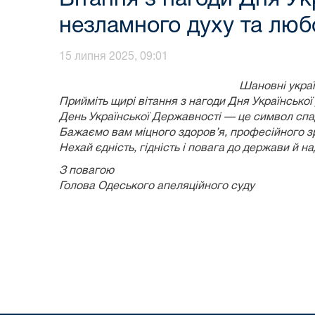
незламного духу та любо
15 липня 2025, 09:01
Шановні українц
Прийміть щирі вітання з нагоди Дня Української
День Української Державності — це символ спад
Бажаємо вам міцного здоров’я, професійного зр
Нехай єдність, гідність і повага до держави й 
З повагою
Голова Одеського апеляційного су