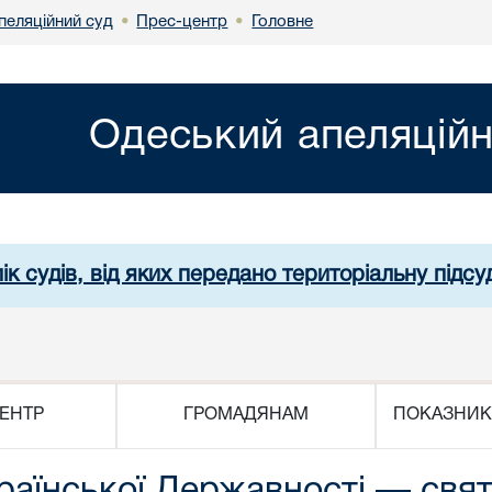
пеляційний суд
Прес-центр
Головне
•
•
Одеський апеляційн
ік судів, від яких передано територіальну підсуд
ЕНТР
ГРОМАДЯНАМ
ПОКАЗНИК
раїнської Державності — свята