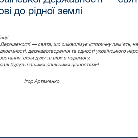
ві до рідної землі
і!
 Державності — свята, що символізує історичну памʼять, нез
коємності, державотворення та єдності українського наро
остання, сили духу та віри в перемогу.
надалі будуть нашими спільними цінностями!
ду Ігор Артеменко