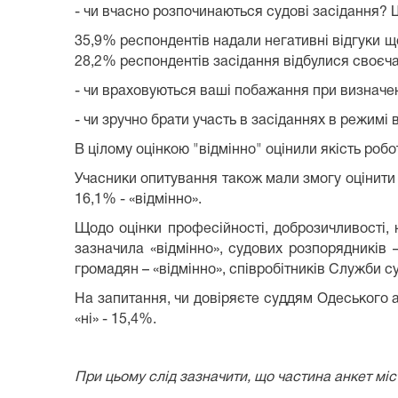
- чи вчасно розпочинаються судові засідання? 
35,9% респондентів надали негативні відгуки щ
28,2% респондентів засідання відбулися своєч
- чи враховуються ваші побажання при визначенн
- чи зручно брати участь в засіданнях в режимі в
В цілому оцінкою "відмінно" оцінили якість роб
Учасники опитування також мали змогу оцінити п
16,1% - «відмінно».
Щодо оцінки професійності, доброзичливості, 
зазначила «відмінно», судових розпорядників –
громадян – «відмінно», співробітників Служби с
На запитання, чи довіряєте суддям Одеського апе
«ні» - 15,4%.
При цьому слід зазначити, що частина анкет мі