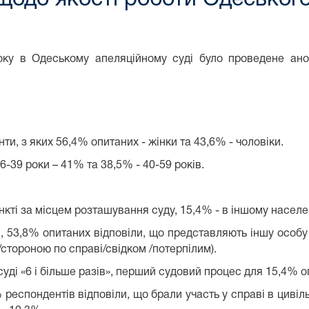
ку в Одеському апеляційному суді було проведене анон
ти, з яких 56,4% опитаних - жінки та 43,6% - чоловіки.
6-39 роки – 41% та 38,5% - 40-59 років.
ті за місцем розташування суду, 15,4% - в іншому населе
, 53,8% опитаних відповіли, що представляють іншу особу 
стороною по справі/свідком /потерпілим).
уді «6 і більше разів», перший судовий процес для 15,4% о
респондентів відповіли, що брали участь у справі в цивіль