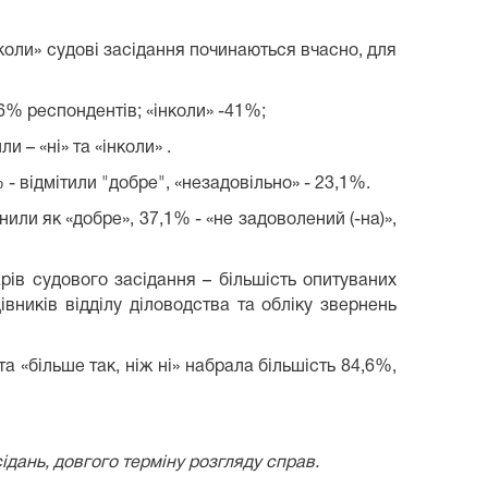
коли» судові засідання починаються вчасно, для
,6% респондентів; «інколи» -41%;
 – «ні» та «інколи» .
- відмітили "добре", «незадовільно» - 23,1%.
или як «добре», 37,1% - «не задоволений (-на)»,
рів судового засідання – більшість опитуваних
івників відділу діловодства та обліку звернень
та «більше так, ніж ні» набрала більшість 84,6%,
сідань,
довгого терміну розгляду справ.