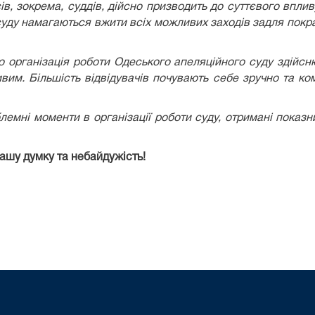
в, зокрема, суддів, дійсно призводить до суттєвого вплив
 суду намагаються вжити всіх можливих заходів задля покр
о організація роботи Одеського апеляційного суду здійсн
вим. Більшість відвідувачів почувають себе зручно та ко
лемні моменти в організації роботи суду, отримані показ
вашу думку та небайдужість!