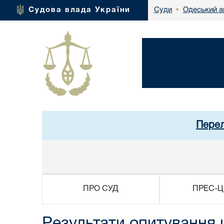
Одеський а
Судова влада України
Суди
•
Перел
ПРО СУД
ПРЕС-Ц
Результати опитування 