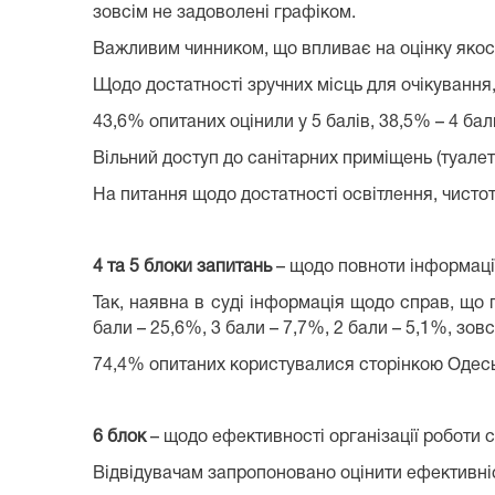
зовсім не задоволені графіком.
Важливим чинником, що впливає на оцінку якост
Щодо достатності зручних місць для очікування
43,6% опитаних оцінили у 5 балів, 38,5% – 4 бали
Вільний доступ до санітарних приміщень (туалеті
На питання щодо достатності освітлення, чисто
4 та 5 блоки запитань
– щодо повноти інформації
Так, наявна в суді інформація щодо справ, що
бали – 25,6%, 3 бали – 7,7%, 2 бали – 5,1%, зов
74,4% опитаних користувалися сторінкою Одеськ
6 блок
– щодо ефективності організації роботи с
Відвідувачам запропоновано оцінити ефективніст