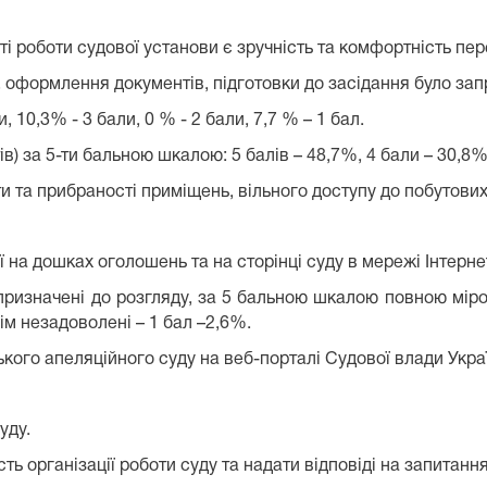
і роботи судової установи є зручність та комфортність пер
, оформлення документів, підготовки до засідання було за
, 10,3% - 3 бали, 0 % - 2 бали, 7,7 % – 1 бал.
в) за 5-ти бальною шкалою: 5 балів – 48,7%, 4 бали – 30,8%,
ти та прибраності приміщень, вільного доступу до побутови
 на дошках оголошень та на сторінці суду в мережі Інтерне
 призначені до розгляду, за 5 бальною шкалою повною міро
сім незадоволені – 1 бал –2,6%.
ого апеляційного суду на веб-порталі Судової влади Украї
уду.
ь організації роботи суду та надати відповіді на запитання