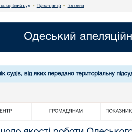
пеляційний суд
Прес-центр
Головне
•
•
Одеський апеляційн
ік судів, від яких передано територіальну підсуд
ЕНТР
ГРОМАДЯНАМ
ПОКАЗНИК
щодо якості роботи Одеського