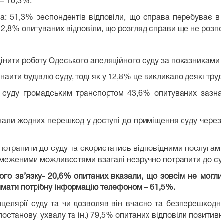
– 10,3%.
ва: 51,3% респондентів відповіли, що справа перебуває в 
2,8% опитуваних відповіли, що розгляд справи ще не розп
інити роботу Одеського апеляційного суду за показниками д
айти будівлю суду, тоді як у 12,8% це викликало деякі тру
і суду громадським транспортом 43,6% опитуваних зазн
нали жодних перешкод у доступі до приміщення суду чере
 потрапити до суду та скористатись відповідними послуг
бмеженими можливостями взагалі незручно потрапити до су
ого зв’язку- 20,6% опитаних вказали, що зовсім не могли
имати потрібну інформацію телефоном – 61,5%.
целярії суду та чи дозволяв він вчасно та безперешкодн
останову, ухвалу та ін.) 79,5% опитаних відповіли позити