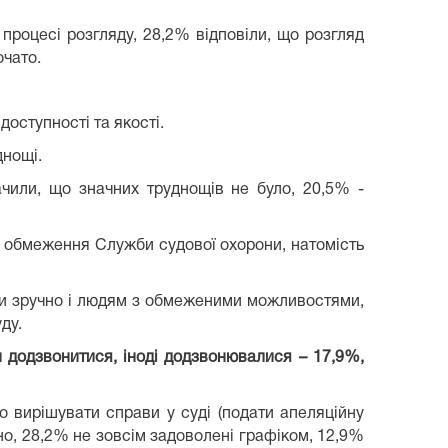
процесі розгляду, 28,2% відповіли, що розгляд
очато.
оступності та якості.
днощі.
ачили, що значних труднощів не було, 20,5% -
з обмеження Служби судової охорони, натомість
ами зручно і людям з обмеженими можливостями,
ду.
 додзвонитися, іноді додзвонювалися – 17,9%,
о вирішувати справи у суді (подати апеляційну
вно, 28,2% не зовсім задоволені графіком, 12,9%