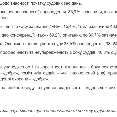
Щодо вчасності початку судових засідань,
одо несвоєчасного їх проведення, 35,9% зазначили, що «ін
асно.
і дня та часу засідання? «Ні» - 15,4%, "так" зазначили 43
ідео конференції: «так» - 69,2% опитаних, по 30,7% зазначили
оти Одеського апеляційного суду 38,5% респондентів, 38,5% 
рофесійність та неупередженість з боку суддів: 46,8% оцін
неупередженості та коректності ставлення з боку секрета
 «добре», помічників суддів – «не задоволений (-на), прац
удової охорони – «добре».
ляційного суду та судовій владі взагалі, відповідь «так» 
стила зауваження щодо несвоєчасності початку судових за