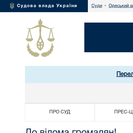
Одеський а
Судова влада України
Суди
•
Перел
ПРО СУД
ПРЕС-Ц
До відома громадян!