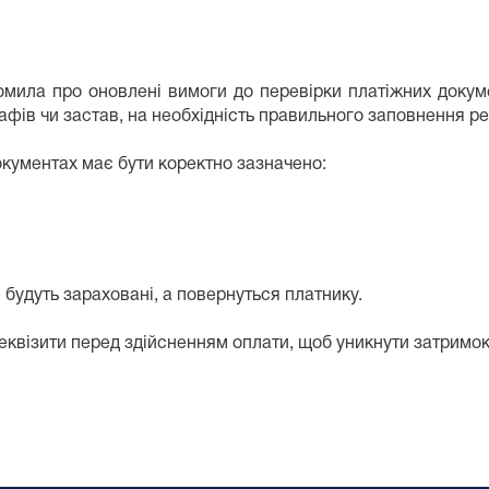
мила про оновлені вимоги до перевірки платіжних докум
рафів чи застав, на необхідність правильного заповнення р
окументах має бути коректно зазначено:
е будуть зараховані, а повернуться платнику.
еквізити перед здійсненням оплати, щоб уникнути затримок