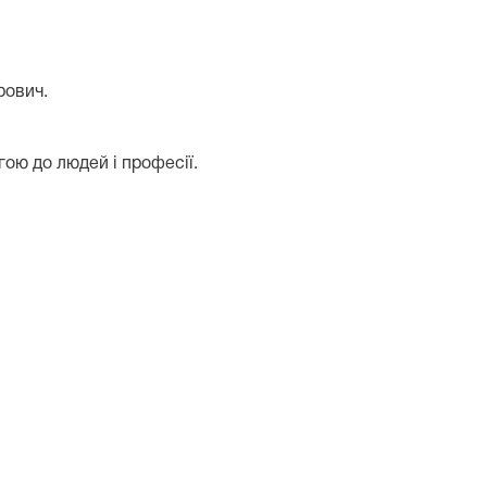
рович.
ою до людей і професії.