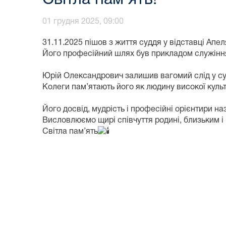
01 грудня 2025, 09:00
31.11.2025 пішов з життя суддя у відставці Апе
Його професійний шлях був прикладом служіння
Юрій Олександрович залишив вагомий слід у суд
Колеги пам’ятають його як людину високої культу
Його досвід, мудрість і професійні орієнтири н
Висловлюємо щирі співчуття родині, близьким і
Світла пам’ять