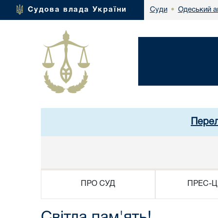
Одеський а
Судова влада України
Суди
•
Перел
ПРО СУД
ПРЕС-Ц
Світла пам'ять!