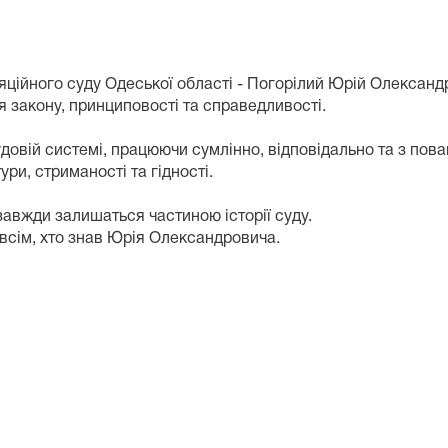
ляційного суду Одеської області - Погорілий Юрій Олександ
 закону, принциповості та справедливості.
овій системі, працюючи сумлінно, відповідально та з поваг
ри, стриманості та гідності.
азавжди залишаться частиною історії суду.
 всім, хто знав Юрія Олександровича.