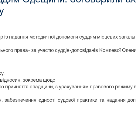
у
 із надання методичної допомоги суддям місцевих загальни
ьного права» за участю суддів-доповідачів Комлевої Олен
у.
овідносин, зокрема щодо
про прийняття спадщини, з урахуванням правового режиму в
, забезпечення єдності судової практики та надання до