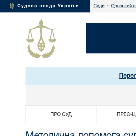
Одеський а
Судова влада України
Суди
•
Перел
ПРО СУД
ПРЕС-Ц
Методична допомога суд