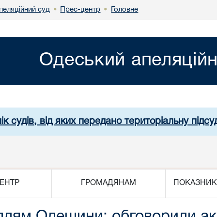
пеляційний суд
Прес-центр
Головне
•
•
Одеський апеляційн
ік судів, від яких передано територіальну підсуд
ЕНТР
ГРОМАДЯНАМ
ПОКАЗНИК
дям Одещини: обговорили акт