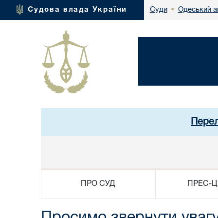
Одеський а
Судова влада України
Суди
•
Перел
ПРО СУД
ПРЕС-Ц
Просимо звернути увагу