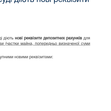
ді діють
нові реквізити
депозитних рахунків
для
ави (частки майна, попередньо визначеної суми
упними новими реквізитами: