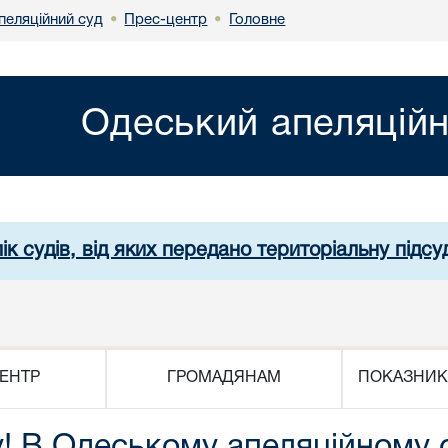
пеляційний суд
Прес-центр
Головне
•
•
Одеський апеляційн
ік судів, від яких передано територіальну підсуд
ЕНТР
ГРОМАДЯНАМ
ПОКАЗНИК
! В Одеському апеляційному су