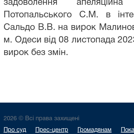
задоволення апеляційна
Потопальського С.М. в інте
Сальдо В.В. на вирок Малино
м. Одеси від 08 листопада 20
вирок без змін.
2026 © Всі права захищені
Про суд
Прес-центр
Громадянам
Пока