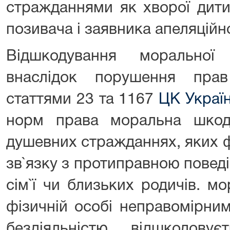
стражданнями як хворої дитин
позивача і заявника апеляційн
Відшкодування моральної
внаслідок порушення пра
статтями 23 та 1167
ЦК Украї
норм права моральна шкод
душевних стражданнях, яких ф
зв`язку з протиправною поведін
сім`ї чи близьких родичів. м
фізичній особі неправомірни
бездіяльністю, відшкодову