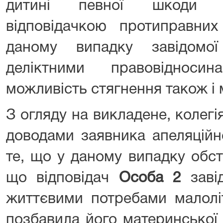
дитині певної шкоди в
відповідачкою протиправни
даному випадку завідомої
деліктними правовіднос
можливість стягнення також і
З огляду на викладене, колегі
доводами заявника апеляційн
те, що у даному випадку обст
що відповідач
Особа 2
завід
життєвими потребами малоліт
позбавила його материнської 