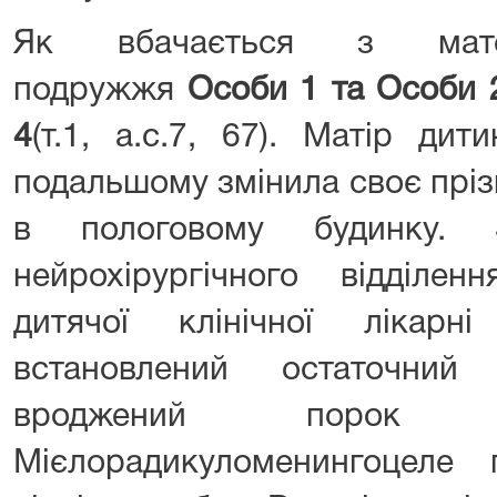
Як вбачається з мате
подружжя
Особи 1 та Особи 
4
(т.1, а.с.7, 67). Матір ди
подальшому змінила своє прі
в пологовому будинку. 
нейрохірургічного відділен
дитячої клінічної лікарн
встановлений остаточний
вроджений порок 
Мієлорадикуломенингоцеле п