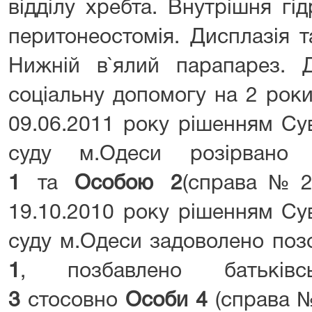
відділу хребта. Внутрішня гі
перитонеостомія. Дисплазія т
Нижній в`ялий парапарез.
соціальну допомогу на 2 роки (
09.06.2011 року рішенням Су
суду м.Одеси розірва
1
та
Особою 2
(справа№2-3
19.10.2010 року рішенням Су
суду м.Одеси задоволено по
1
, позбавлено батьк
3
стосовно
Особи 4
(справа №2