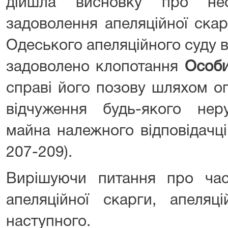
дійшла висновку про необ
задоволення апеляційної скар
Одеського апеляційного суду в
задоволено клопотання
Особи
справі його позову шляхом о
відчуження будь-якого не
майна належного відповідачці -
207-209).
Вирішуючи питання про част
апеляційної скарги, апеляц
наступного.