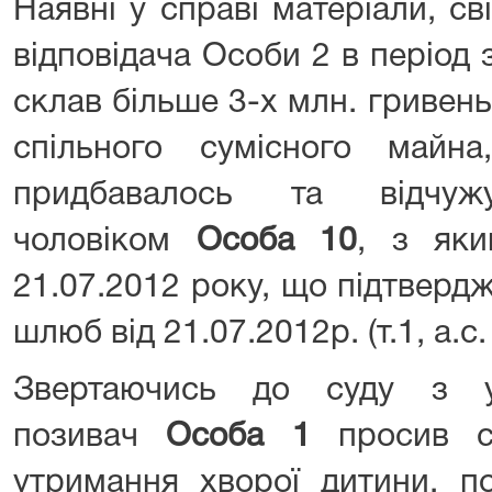
Наявні у справі матеріали, св
відповідача Особи 2 в період 
склав більше 3-х млн. гривень
спільного сумісного май
придбавалось та відчуж
чоловіком
Особа 10
, з як
21.07.2012 року, що підтверд
шлюб від 21.07.2012р. (т.1, а.с.
Звертаючись до суду з у
позивач
Особа 1
просив ст
утримання хворої дитини, п