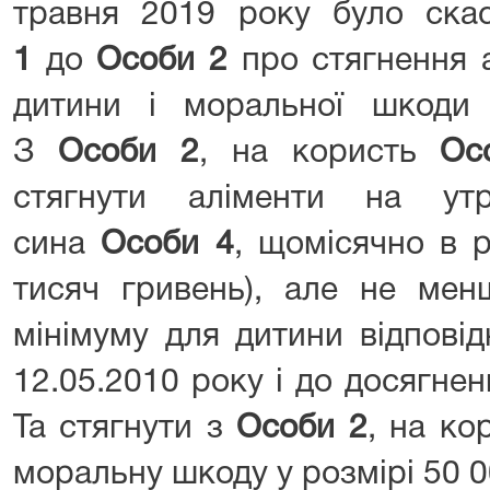
травня 2019 року було ск
1
до
Особи 2
про стягнення а
дитини і моральної шкоди 
З
Особи 2
, на користь
Ос
стягнути аліменти на утр
сина
Особи 4
, щомісячно в р
тисяч гривень), але не ме
мінімуму для дитини відповід
12.05.2010 року і до досягне
Та стягнути з
Особи 2
, на ко
моральну шкоду у розмірі 50 00