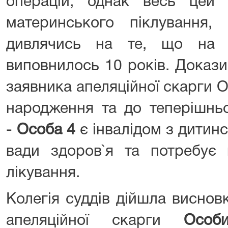
операцій, однак весь цей
материнського піклування,
дивлячись на те, що на 
виповнилось 10 років. Доказ
заявника апеляційної скарги О
народження та до теперішньо
-
Особа 4
є інвалідом з дитинс
вади здоров`я та потребує 
лікування.
Колегія суддів дійшла виснов
апеляційної скарги
Осо