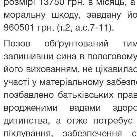
розмірі 13750 грн. в місяць, 
моральну шкоду, завдану йо
960501 грн. (т.2, а.с.7-11).
Позов обґрунтований тим
залишивши сина в пологовому
його вихованням, не цікавила
участі у матеріальному забезпе
позбавлено батьківських пра
вродженими вадами здоро
дитинства, а отже потребує 
піклування, забезпечення 