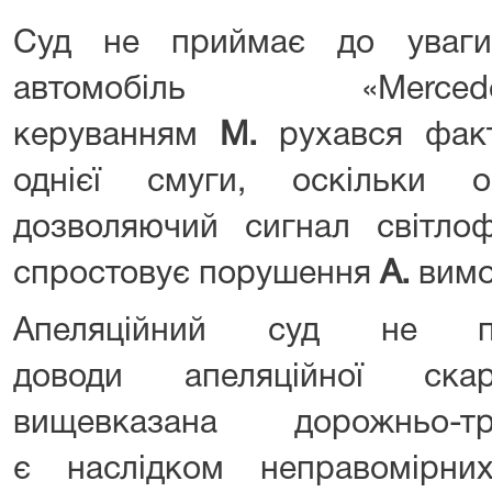
Суд не приймає до уваг
автомобіль «Merce
керуванням
М.
рухався факт
однієї смуги, оскільки 
дозволяючий сигнал світло
спростовує порушення
А.
вимог
Апеляційний суд не 
доводи апеляційної с
вищевказана дорожньо-т
є наслідком неправомірни