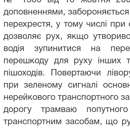
№ 1306 від 10 жовтня 200
доповненнями, забороняється
перехрестя, у тому числі при
дозволяє рух, якщо утворивс
водія зупинитися на пере
перешкоду для руху інших т
пішоходів. Повертаючи ліво
при зеленому сигналі основн
нерейкового транспортного за
дорогу трамваю попутног
транспортним засобам, що ру