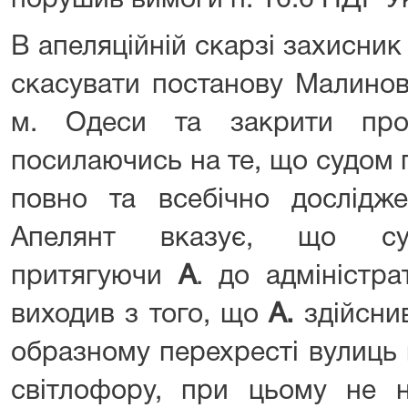
порушив вимоги п. 16.6 ПДР У
В апеляційній скарзі захисни
скасувати постанову Малинов
м. Одеси та закрити про
посилаючись на те, що судом п
повно та всебічно дослідже
Апелянт вказує, що суд
притягуючи
А
. до адміністра
виходив з того, що
А.
здійснив
образному перехресті вулиць
світлофору, при цьому не н