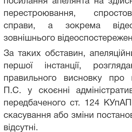
посилання апелянта на здійс
перестроювання, спросто
справи, а зокрема віде
зовнішнього відеоспостережен
За таких обставин, апеляцій
першої інстанції, розгля
правильного висновку про 
П.С. у скоєнні адміністрат
передбаченого ст. 124 КУпАП
скасування або зміни постанов
відсутні.