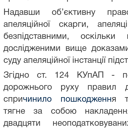
Надавши об’єктивну прав
апеляційної скарги, апеля
безпідставними, оскільки
дослідженими вище доказами
суду апеляційної інстанції підс
Згідно ст. 124 КУпАП - п
дорожнього руху правил 
спри
чинило пошкодженн
я т
тягне за собою накладен
двадцяти неоподатковуван