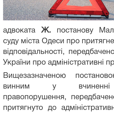
адвоката
Ж.
постанову Мали
суду міста Одеси про притягн
відповідальності, передбачен
України про адміністративні 
Вищезазначеною постано
винним у вчиненні а
правопорушення, передбачен
притягнуто до адміністративн