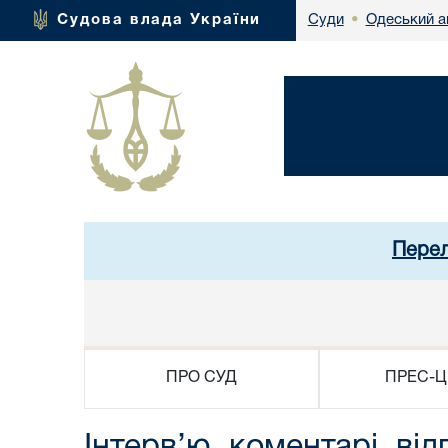
Одеський а
Судова влада України
Суди
•
Перел
ПРО СУД
ПРЕС-Ц
Інтерв’ю, коментарі, від