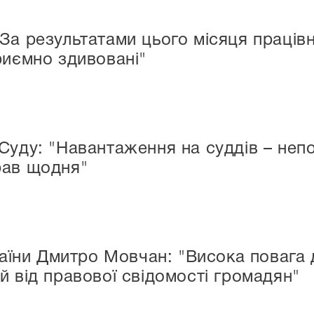
За результатами цього місяця праців
риємно здивовані"
Суду: "Навантаження на суддів – неп
рав щодня"
раїни Дмитро Мовчан: "Висока повага
е й від правової свідомості громадян"