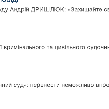
суду Андрій ДРИШЛЮК: «Захищайте св
ї кримінального та цивільного судочи
нний суд»: перенести неможливо впр