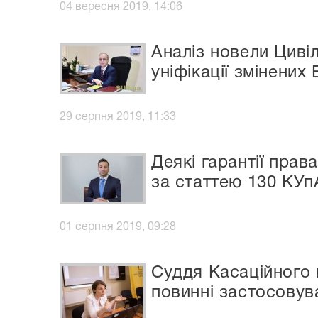
04 вересня 2019, 14:06
Аналіз новели Циві
уніфікації змінени
29 серпня 2019, 11:33
Деякі гарантії пра
за статтею 130 КУ
01 серпня 2019, 09:28
Суддя Касаційного 
повинні застосовув