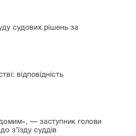
ду судових рішень за
о
ві: відповідність
ідомим», — заступник голови
о з’їзду суддів