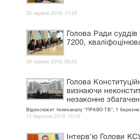
26 червня 2019, 11:26
Голова Ради суддів 
7200, кваліфоцінюв
08 травня 2019, 09:26
Голова Конституцій
визнаючи неконстит
незаконне збагачен
Відеосюжет телеканалу “ПРАВО ТВ”, 1 березня 
12 березня 2019, 15:16
Інтерв’ю Голови К