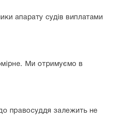
ники апарату судів виплатами
омірне. Ми отримуємо в
 до правосуддя залежить не