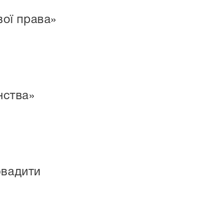
ої права»
нства»
овадити