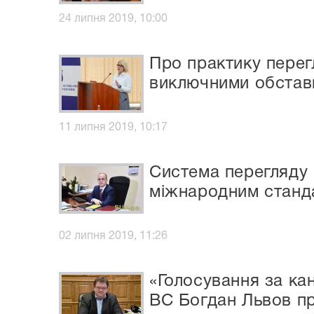
24 липня 2019, 10:00
Про практику пере
виключними обстав
11 липня 2019, 10:17
Система перегляду 
міжнародним станд
02 липня 2019, 11:26
«Голосування за ка
ВС Богдан Львов пр