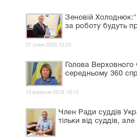
Зеновій Холоднюк:"
за роботу будуть п
27 січня 2020, 12:20
Голова Верховного 
середньому 360 сп
10 вересня 2019, 10:12
Член Ради суддів Ук
тільки від суддів, ал