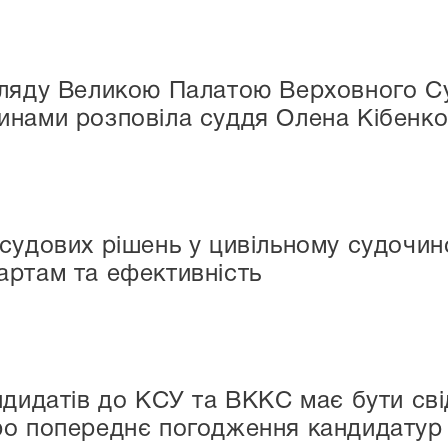
гляду Великою Палатою Верховного Су
инами розповіла суддя Олена Кібенк
судових рішень у цивільному судочинст
артам та ефективність
ндидатів до КСУ та ВККС має бути св
о попереднє погодження кандидатур д