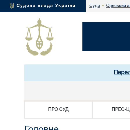
Одеський а
Судова влада України
Суди
•
Перел
ПРО СУД
ПРЕС-Ц
Головне