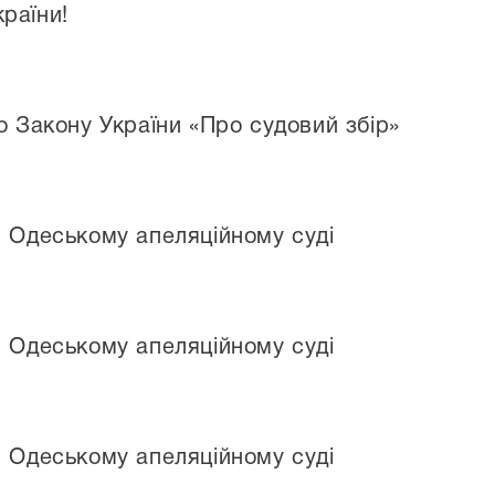
раїни!
о Закону України «Про судовий збір»
в Одеському апеляційному суді
в Одеському апеляційному суді
в Одеському апеляційному суді