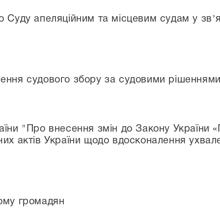
 Суду апеляційним та місцевим судам у звʼя
ення судового збору за судовими рішенням
їни "Про внесення змін до Закону України «П
чих актів України щодо вдосконалення ухвал
ому громадян