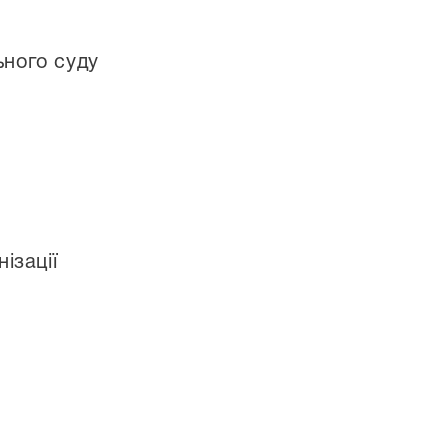
ьного суду
ізації