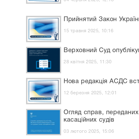
Прийнятий Закон Україн
15 травня 2025, 10:16
Верховний Суд опубліку
28 квітня 2025, 11:30
​Нова редакція АСДС вст
12 березня 2025, 12:01
Огляд справ, переданих
касаційних судів
03 лютого 2025, 15:06