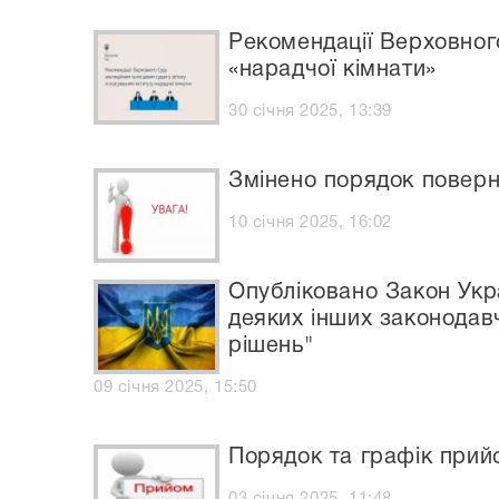
Рекомендації Верховного
«нарадчої кімнати»
30 січня 2025, 13:39
Змінено порядок поверн
10 січня 2025, 16:02
Опубліковано Закон Укра
деяких інших законодав
рішень"
09 січня 2025, 15:50
Порядок та графік прий
03 січня 2025, 11:48