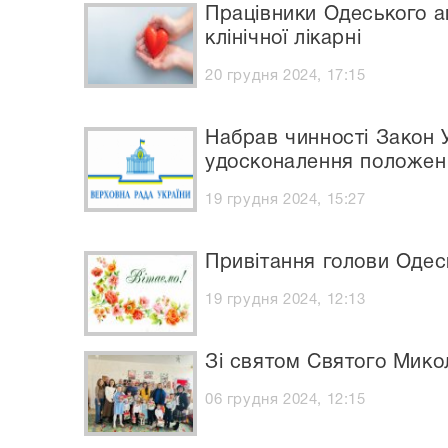
Працівники Одеського ап
клінічної лікарні
20 грудня 2024, 17:15
Набрав чинності Закон 
удосконалення положень
19 грудня 2024, 15:27
Привітання голови Одес
19 грудня 2024, 12:13
Зі святом Святого Мико
06 грудня 2024, 12:15