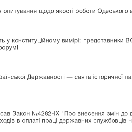
опитування щодо якості роботи Одеського а
ь у конституційному вимірі: представники В
форумі
раїнської Державності — свята історичної па
исав Закон №4282-ІХ "Про внесення змін до 
одів в оплаті праці державних службовців н