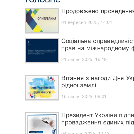
Продовжено проведення 
01 вересня 2025, 14:01
Соціальна справедливіст
прав на міжнародному 
21 липня 2025, 16:19
Вітання з нагоди Дня Ук
рідної землі
15 липня 2025, 09:01
Президент України підп
провадження єдиних підх
04 червня 2025, 12:18