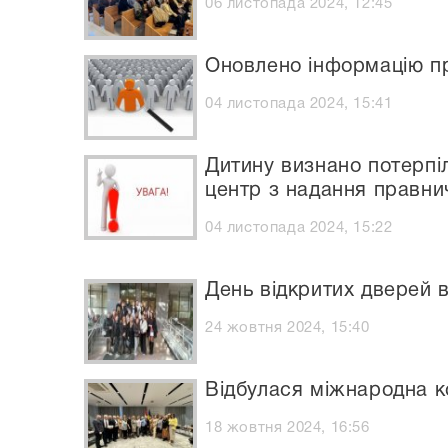
06 листопада 2024, 12:45
Оновлено інформацію пр
04 листопада 2024, 15:41
Дитину визнано потерпі
центр з надання правни
04 листопада 2024, 15:22
День відкритих дверей 
24 жовтня 2024, 15:40
Відбулася міжнародна к
18 жовтня 2024, 16:56