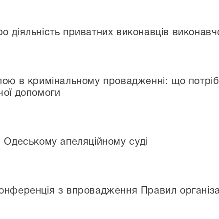
о діяльність приватних виконавців виконавчо
лою в кримінальному провадженні: що потрі
чої допомоги
в Одеському апеляційному суді
онференція з впровадження Правил організа